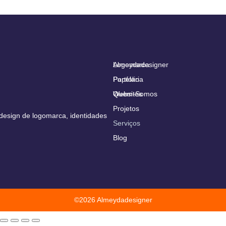
Almeydadesigner
Logomarca
Portfólio
Papelaria
Quem-Somos
Websites
Projetos
design de logomarca, identidades
Serviços
Blog
©2026 Almeydadesigner