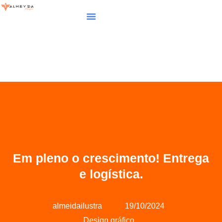
Em pleno o crescimento! Entrega
e logística.
almeidailustra
19/10/2024
Design gráfico